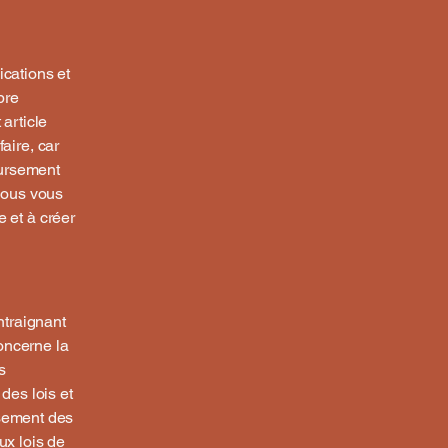
ications et
pre
article
aire, car
oursement
 Nous vous
 et à créer
ntraignant
concerne la
s
des lois et
rsement des
ux lois de