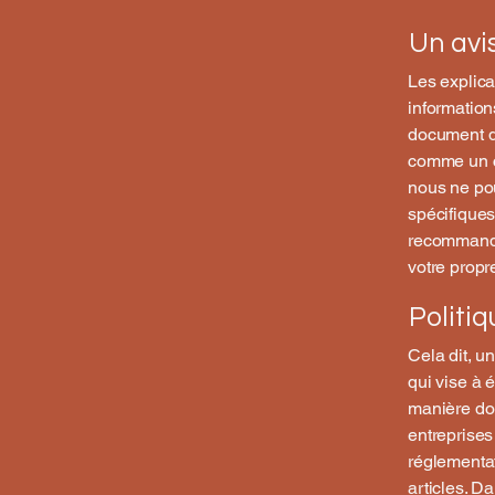
Un avis
Les explica
information
document de
comme un c
nous ne pou
spécifiques
recommando
votre propr
Politi
Cela dit, u
qui vise à é
manière don
entreprises
réglementat
articles. D