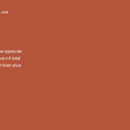
s ont
es types de
-t-il total
t bien plus