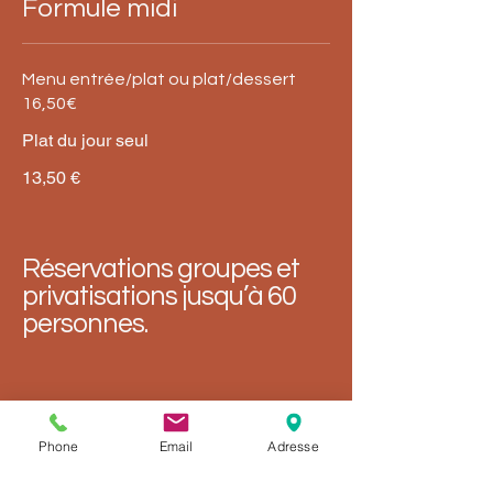
Formule midi
Menu entrée/plat ou plat/dessert
16,50€
Plat du jour seul
13,50 €
Réservations groupes et
privatisations jusqu’à 60
personnes.
02 31 50 19 94
guinguetteresto@gmail.com
Phone
Email
Adresse
​Horaires :
Du Lundi au samedi midi : 12h - 14h.